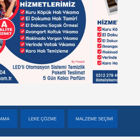
KAMA
LEKE ÇÖZME
MALZEME SEÇİMİ