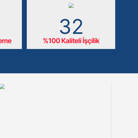
65
zeme
%100 Kaliteli İşçilik