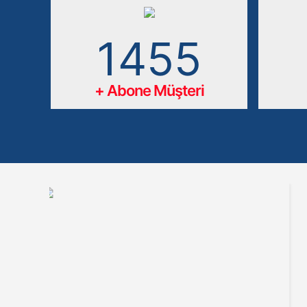
2958
+ Abone Müşteri