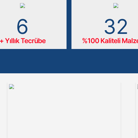
13
65
+ Yıllık Tecrübe
%100 Kaliteli Mal