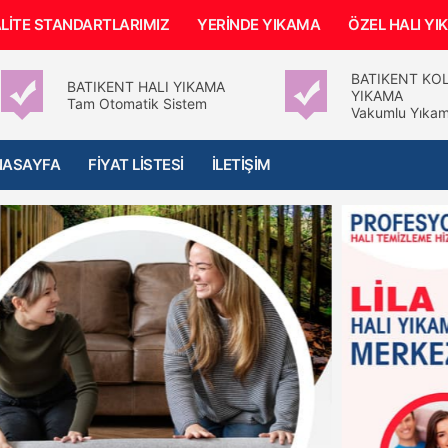
LİTE STANDARTLARIMIZ
YERİNDE YIKAMA
ÖZEL HALI Y
BATIKENT KO
BATIKENT HALI YIKAMA
YIKAMA
Tam Otomatik Sistem
Vakumlu Yıkam
NASAYFA
FİYAT LİSTESİ
İLETİŞİM