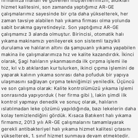
firmamıza inanan ve güvenen müşterilerimizin, aldıkları
hizmet kalitesini, son zamanda yaptığımız AR-GE
çalışmalarımız sayesinde bir çıta daha yükselterek, her
zaman tavsiye alabilen halı yıkama firması olma yolunda
sabit bırakma gayretindeyiz. Son yaptığımız AR-GE
çalışmamız 3 alanda olmuştur. Birincisi, otomatik halı
yıkama makinamızı yenileyerek son sistemli tazyikli
durulama ve halıların altını da şampuanlı yıkama yapabilen
makina ile çalışmalarımıza hız ve kalite kazandırdık. İkinci
olarak, Şagi halıların yıkanmasında ilk çırpma işlemi ile
toz, kıl v.b atıklardan kurtulurken, ikinci çıpma işlemini de
yaparak kalının yıkama sonrası daha pofuduk bir yapıya
ulaşmasını sağlayan çırpma tekniğimizi yeniledik. Üçüncü
ve son çalışma olarak: Kalite kontrolümüzü yıkama işlemi
sonrasında yapıyorduk ( her firma gibi ), lakin şimdi ilk
kontrol yapmayı denedik ve sonuç olarak, halıların
ıslatılmadan leke çözümü yapıldığında, bazı lekelerin daha
kolay temizlendiğini gördük. Kısaca Batıkent halı yıkama
firmamız, 2013 yılı AR-GE çalışmalarını tamamlayarak
gerekli antibakteriyel halı yıkama hizmet kalitesi çıtasını
yükselterek, 1. sınıf hizmet sunmaya devam etmektedir.