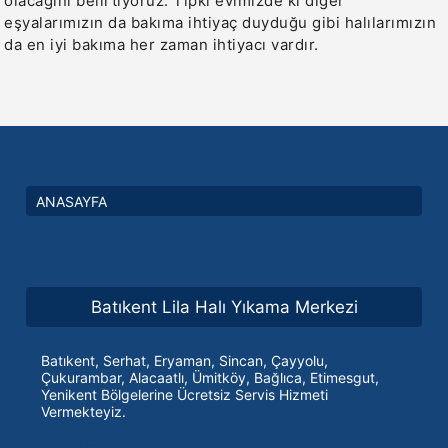
olacağını belirtiyoruz. Tıpkı evimizde ki diğer
eşyalarımızın da bakıma ihtiyaç duyduğu gibi halılarımızın
da en iyi bakıma her zaman ihtiyacı vardır.
ANASAYFA
Batıkent Lila Halı Yıkama Merkezi
Batıkent, Serhat, Eryaman, Sincan, Çayyolu,
Çukurambar, Alacaatlı, Ümitköy, Bağlıca, Etimesgut,
Yenikent Bölgelerine Ücretsiz Servis Hizmeti
Vermekteyiz.
ETİKETLER