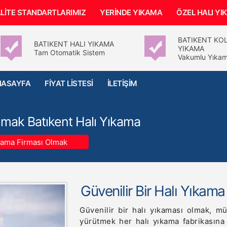
LİTE STANDARTLARIMIZ
YERİNDE YIKAMA
ÖZEL HALI Y
BATIKENT KO
BATIKENT HALI YIKAMA
YIKAMA
Tam Otomatik Sistem
Vakumlu Yıkam
NASAYFA
FİYAT LİSTESİ
İLETİŞİM
Olmak Batıkent Halı Yıkama
ıkama Firması Olmak
Güvenilir Bir Halı Yıkam
Güvenilir bir halı yıkaması olmak, mü
yürütmek her halı yıkama fabrikasına