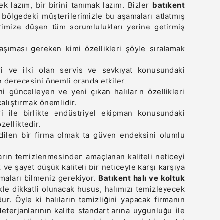
k lazım, bir birini tanımak lazım. Bizler
batıkent
 bölgedeki müşterilerimizle bu aşamaları atlatmış
imize düşen tüm sorumlulukları yerine getirmiş
taşıması gereken kimi özellikleri şöyle sıralamak
ri ve ilki olan servis ve sevkıyat konusundaki
n derecesini önemli oranda etkiler.
i güncelleyen ve yeni çıkan halıların özellikleri
çalıştırmak önemlidir.
i ile birlikte endüstriyel ekipman konusundaki
zelliktedir.
edilen bir firma olmak ta güven endeksini olumlu
ların temizlenmesinden amaçlanan kaliteli neticeyi
ve şayet düşük kaliteli bir neticeyle karşı karşıya
amaları bilmeniz gerekiyor.
Batıkent halı ve koltuk
ikle dikkatli olunacak husus, halımızı temizleyecek
r. Öyle ki halıların temizliğini yapacak firmanın
terjanlarının kalite standartlarına uygunluğu ile