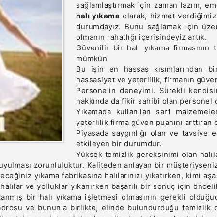
sağlamlaştırmak için zaman lazım, eme
halı yıkama
olarak, hizmet verdiğimiz
durumdayız. Bunu sağlamak için üzer
olmanın rahatlığı içerisindeyiz artık.
Güvenilir bir halı yıkama firmasının 
mümkün:
Bu işin en hassas kısımlarından bi
hassasiyet ve yeterlilik, firmanın güve
Personelin deneyimi. Sürekli kendisin
hakkında da fikir sahibi olan personel 
Yıkamada kullanılan sarf malzemeler
yeterlilik firma güven puanını arttıran ö
Piyasada saygınlığı olan ve tavsiye 
etkileyen bir durumdur.
Yüksek temizlik gereksinimi olan halı
uyulması zorunluluktur. Kaliteden anlayan bir müşteriyseniz 
eceğiniz yıkama fabrikasına halılarınızı yıkatırken, kimi aş
halılar ve yolluklar yıkanırken başarılı bir sonuç için öncel
anmış bir halı yıkama işletmesi olmasının gerekli olduğudu
adrosu ve bununla birlikte, elinde bulundurduğu temizlik de