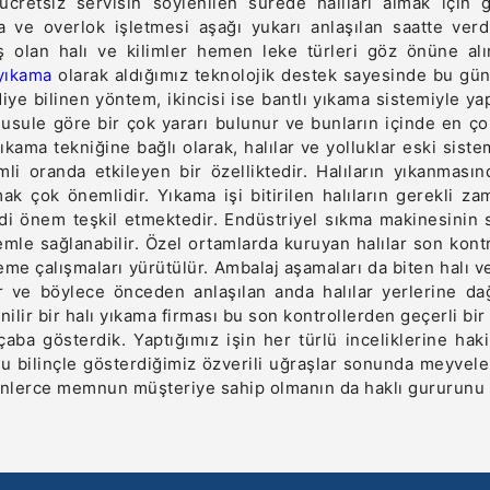
 ücretsiz servisin söylenilen sürede halıları almak için
 ve overlok işletmesi aşağı yukarı anlaşılan saatte verd
olan halı ve kilimler hemen leke türleri göz önüne alınar
 yıkama
olarak aldığımız teknolojik destek sayesinde bu gün a
ye bilinen yöntem, ikincisi ise bantlı yıkama sistemiyle ya
i usule göre bir çok yararı bulunur ve bunların içinde en ç
yıkama tekniğine bağlı olarak, halılar ve yolluklar eski si
mli oranda etkileyen bir özelliktedir. Halıların yıkanması
mak çok önemlidir. Yıkama işi bitirilen halıların gerekli 
iddi önem teşkil etmektedir. Endüstriyel sıkma makinesinin s
emle sağlanabilir. Özel ortamlarda kuruyan halılar son kontr
leme çalışmaları yürütülür. Ambalaj aşamaları da biten halı v
ir ve böylece önceden anlaşılan anda halılar yerlerine dağ
ilir bir halı yıkama firması bu son kontrollerden geçerli bi
 çaba gösterdik. Yaptığımız işin her türlü inceliklerine ha
u bilinçle gösterdiğimiz özverili uğraşlar sonunda meyvele
inlerce memnun müşteriye sahip olmanın da haklı gururunu 