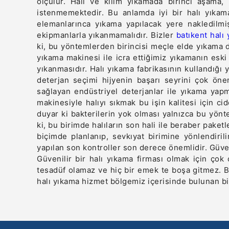
ölçülür. Halı ve kilim yıkamada birinci aşama,
istenmemektedir. Bu anlamda iyi bir halı yıkama
elemanlarınca yıkama yapılacak yere nakledilmiş 
ekipmanlarla yıkanmamalıdır. Bizler
batıkent halı
ki, bu yöntemlerden birincisi meçle elde yıkama di
yıkama makinesi ile icra ettiğimiz yıkamanın esk
yıkanmasıdır. Halı yıkama fabrikasının kullandığı 
deterjan seçimi hijyenin başarı seyrini çok öne
sağlayan endüstriyel deterjanlar ile yıkama yap
makinesiyle halıyı sıkmak bu işin kalitesi için c
duyar ki bakterilerin yok olması yalnızca bu yönt
ki, bu birimde halıların son hali ile beraber paket
biçimde planlanıp, sevkıyat birimine yönlendiril
yapılan son kontroller son derece önemlidir. Güven
Güvenilir bir halı yıkama firması olmak için çok
tesadüf olamaz ve hiç bir emek te boşa gitmez. B
halı yıkama
hizmet bölgemiz içerisinde bulunan b