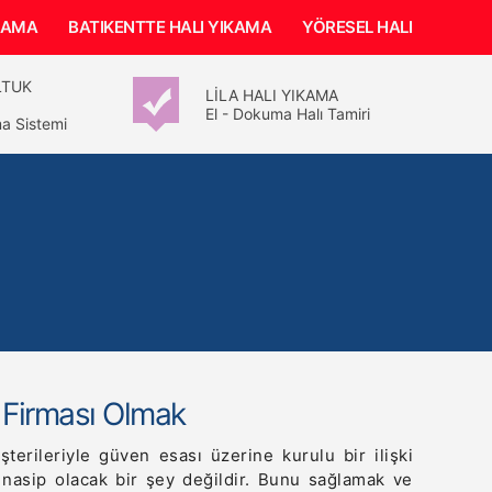
IKAMA
BATIKENTTE HALI YIKAMA
YÖRESEL HALI YIKAMA
LTUK
LİLA HALI YIKAMA
El - Dokuma Halı Tamiri
a Sistemi
a Firması Olmak
şterileriyle güven esası üzerine kurulu bir ilişki
 nasip olacak bir şey değildir. Bunu sağlamak ve