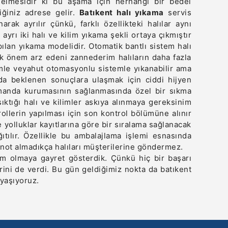
 gelmesidir ki bu aşama için herhangi bir bedel
iğiniz adrese gelir.
Batıkent halı yıkama
servis
ak ayrılır çünkü, farklı özellikteki halılar aynı
yrı iki halı ve kilim yıkama şekli ortaya çıkmıştır
pılan yıkama modelidir. Otomatik bantlı sistem halı
ok önem arz edeni zannederim halıların daha fazla
stemle veyahut otomasyonlu sistemle yıkanabilir ama
nda beklenen sonuçlara ulaşmak için ciddi hijyen
zamanda kurumasının sağlanmasında özel bir sıkma
ıktığı halı ve kilimler askıya alınmaya gereksinim
ollerin yapılması için son kontrol bölümüne alınır
e yolluklar kayıtlarına göre bir sıralama sağlanacak
ıtılır. Özellikle bu ambalajlama işlemi esnasında
r not almadıkça halıları müşterilerine göndermez.
kim olmaya gayret gösterdik. Çünkü hiç bir başarı
rini de verdi. Bu gün geldiğimiz nokta da
batıkent
yaşıyoruz.